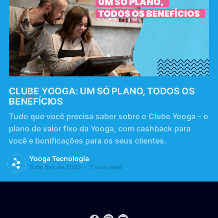
CLUBE YOOGA: UM SÓ PLANO, TODOS OS
BENEFÍCIOS
Tudo que você precisa saber sobre o Clube Yooga – o
plano de valor fixo da Yooga, com cashback para
você e bonificações para os seus clientes.
Yooga Tecnologia
3 de Set de 2025
•
7 min read