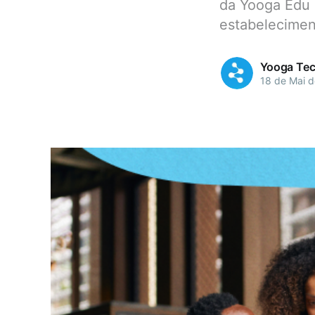
da Yooga Edu 
estabelecimen
Yooga Tec
18 de Mai 