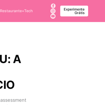
Experimente
 Restaurante+Tech
Grátis
U: A
CIO
o assessment