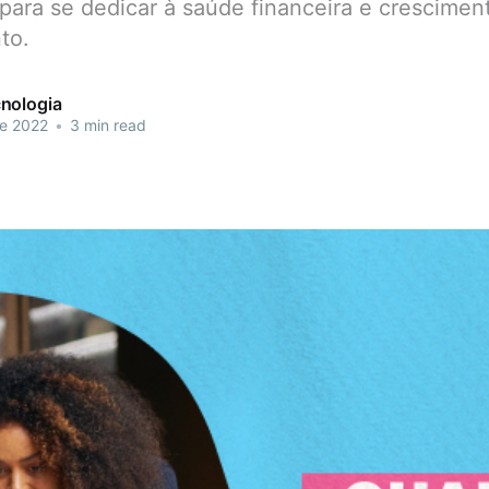
para se dedicar à saúde financeira e crescimen
to.
nologia
de 2022
•
3 min read