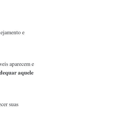
nejamento e
íveis aparecem e
adequar aquele
ecer suas