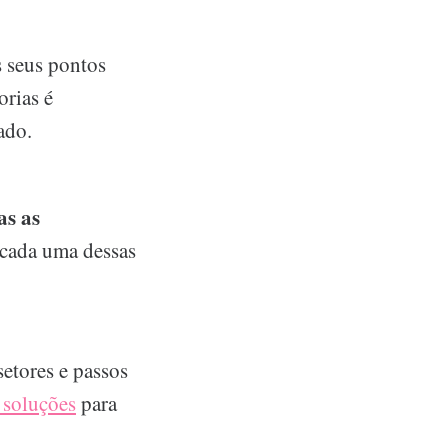
 seus pontos
orias é
ado.
as as
 cada uma dessas
etores e passos
 soluções
para