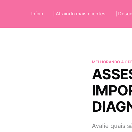
Início
| Atraindo mais clientes
| Desc
MELHORANDO A OP
ASSE
IMPO
DIAG
Avalie quais 