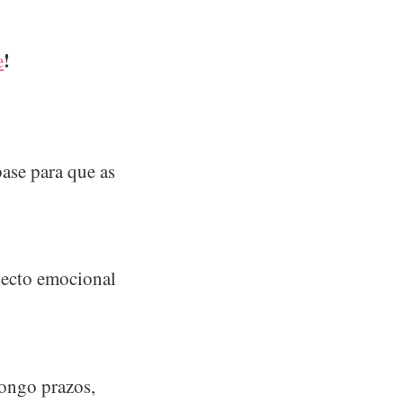
e
!
ase para que as
specto emocional
longo prazos,