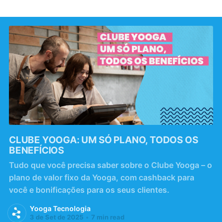
CLUBE YOOGA: UM SÓ PLANO, TODOS OS
BENEFÍCIOS
Tudo que você precisa saber sobre o Clube Yooga – o
plano de valor fixo da Yooga, com cashback para
você e bonificações para os seus clientes.
Yooga Tecnologia
3 de Set de 2025
•
7 min read