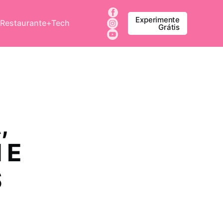
Experimente
 Restaurante+Tech
Grátis
,
 E
S