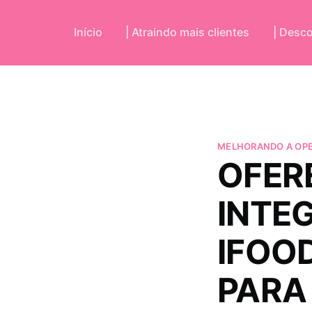
Início
| Atraindo mais clientes
| Desc
MELHORANDO A OP
OFER
INTE
IFOO
PARA