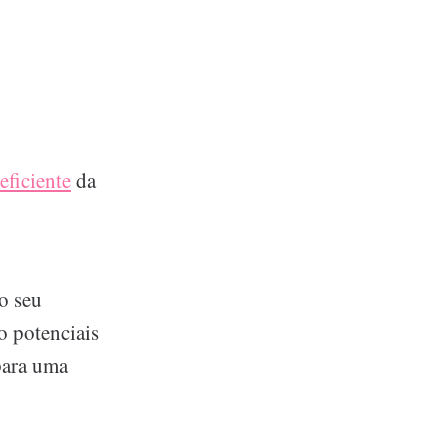
eficiente
da
o seu
o potenciais
 para uma