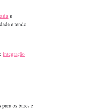
cada
e
idade e tendo
te
integração
 para os bares e