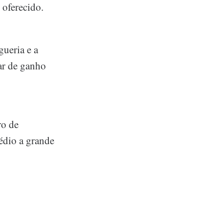
 oferecido.
ueria e a
ar de ganho
ro de
édio a grande