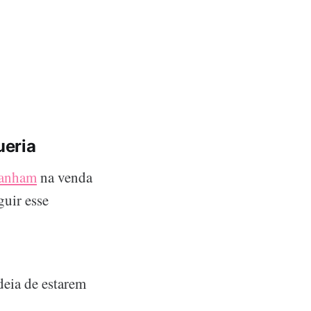
ueria
ganham
na venda
guir esse
eia de estarem