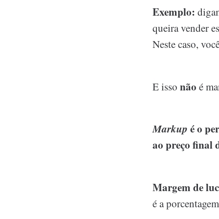
Exemplo:
digam
queira vender e
Neste caso, você
não
E isso
é ma
Markup
é o pe
ao preço final 
Margem de luc
é a porcentagem