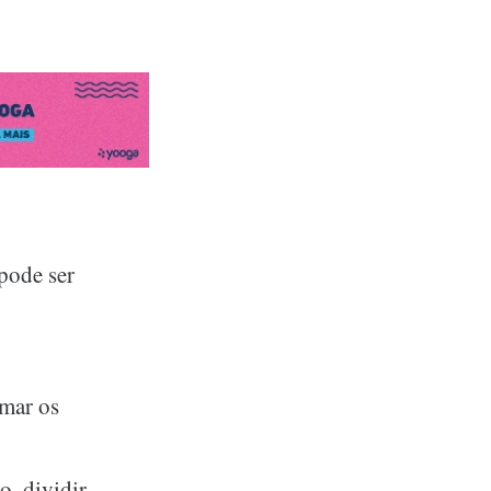
pode ser
omar os
o, dividir