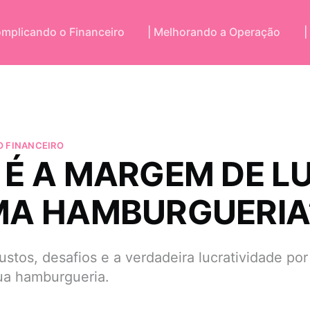
omplicando o Financeiro
| Melhorando a Operação
|
 FINANCEIRO
 É A MARGEM DE L
MA HAMBURGUERIA
stos, desafios e a verdadeira lucratividade por
ua hamburgueria.