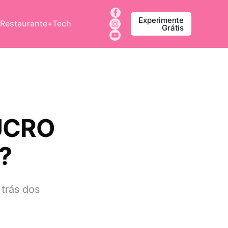
Experimente
 Restaurante+Tech
Grátis
UCRO
?
 trás dos