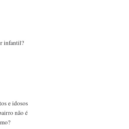
 infantil?
tos e idosos
bairro não é
smo?