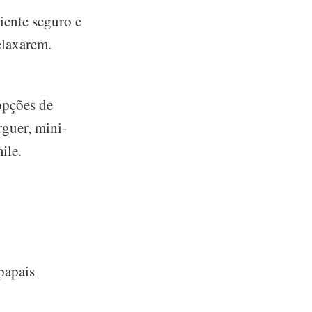
iente seguro e
elaxarem.
opções de
guer, mini-
ile.
 papais
.