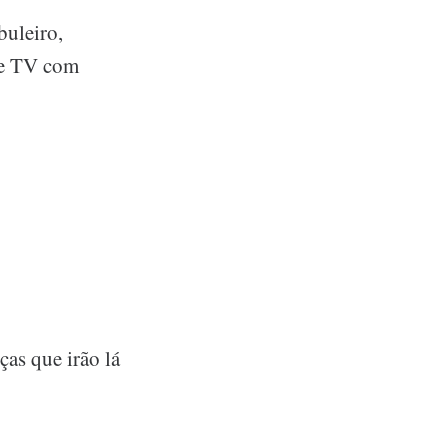
buleiro,
 de TV com
ças que irão lá