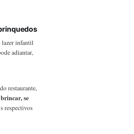
 brinquedos
azer infantil
ode adiantar,
do restaurante,
brincar, se
m
s respectivos