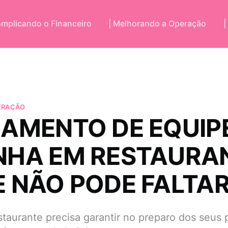
omplicando o Financeiro
| Melhorando a Operação
|
ERAÇÃO
NAMENTO DE EQUIP
NHA EM RESTAURA
E NÃO PODE FALTA
taurante precisa garantir no preparo dos seus p