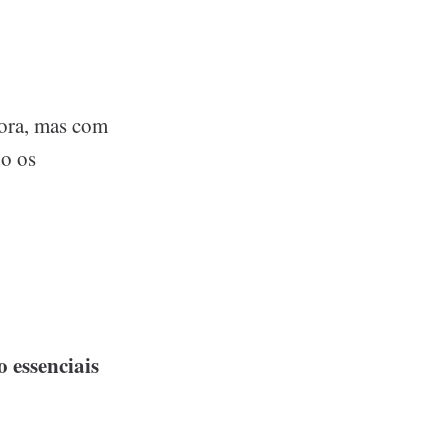
gora, mas com
do os
 essenciais