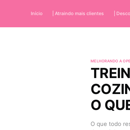
Início
| Atraindo mais clientes
| Desc
MELHORANDO A OP
TREI
COZI
O QU
O que todo res