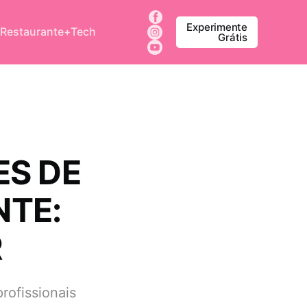
Experimente
 Restaurante+Tech
Grátis
ES DE
NTE:
R
rofissionais