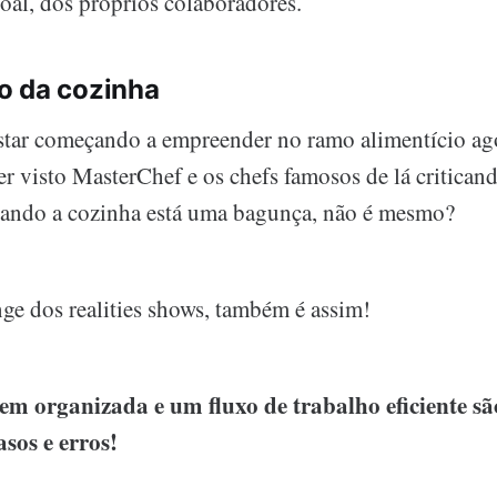
soal, dos próprios colaboradores.
o da cozinha
star começando a empreender no ramo alimentício a
ter visto MasterChef e os chefs famosos de lá critican
uando a cozinha está uma bagunça, não é mesmo?
nge dos realities shows, também é assim!
m organizada e um fluxo de trabalho eficiente são
asos e erros!