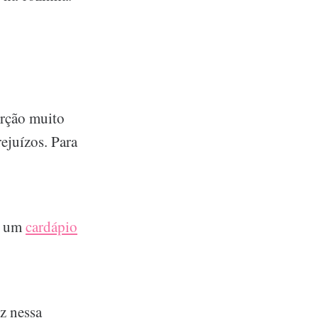
rção muito
ejuízos. Para
er um
cardápio
z nessa