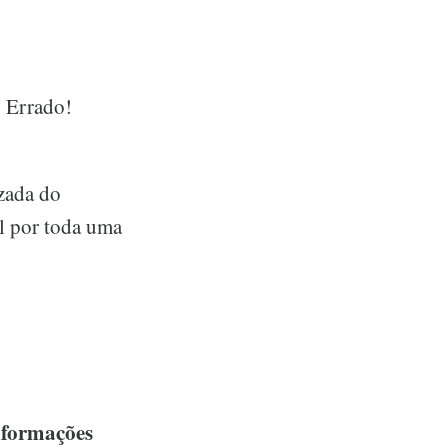
. Errado!
zada do
el por toda uma
nformações