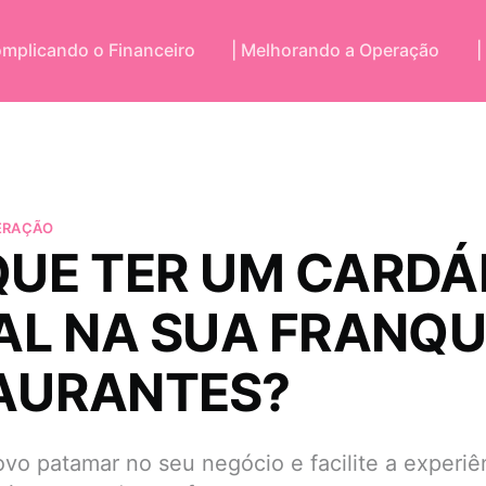
omplicando o Financeiro
| Melhorando a Operação
|
ERAÇÃO
QUE TER UM CARDÁ
AL NA SUA FRANQU
AURANTES?
vo patamar no seu negócio e facilite a experiê