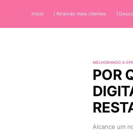
Início
| Atraindo mais clientes
| Desc
MELHORANDO A OP
POR 
DIGIT
REST
Alcance um no