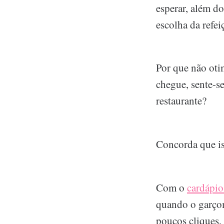
esperar, além d
escolha da refei
Por que não oti
chegue, sente-se
restaurante?
Concorda que iss
Com o
cardápio
quando o garçom
poucos cliques, 