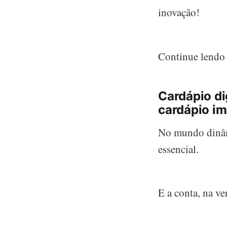
inovação!
Continue lendo 
Cardápio di
cardápio i
No mundo dinâmi
essencial.
E a conta, na v