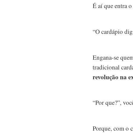
É aí que entra 
“O cardápio dig
Engana-se quem 
tradicional car
revolução na ex
“Por que?”, voc
Porque, com o c