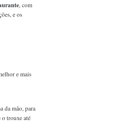
taurante
, com
ções, e os
 melhor e mais
ma da mão, para
 o trouxe até