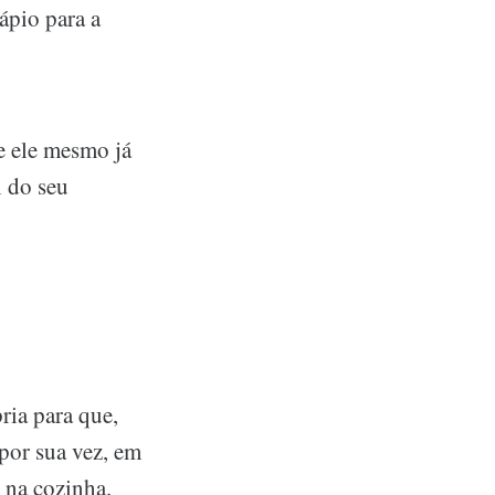
ápio para a
e ele mesmo já
l do seu
ria para que,
por sua vez, em
o na cozinha.